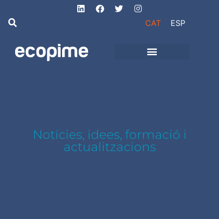
CAT
ESP
Projectes d’obra
i instal·lacions
Notícies, idees, formació i
actualitzacions