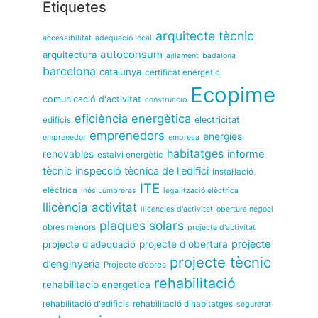
Etiquetes
arquitecte tècnic
accessibilitat
adequació local
autoconsum
arquitectura
aïllament
badalona
barcelona
catalunya
certificat energetic
Ecopime
comunicació d'activitat
construcció
eficiència energètica
electricitat
edificis
emprenedors
energies
emprenedor
empresa
habitatges
informe
renovables
estalvi energètic
tècnic
inspecció tècnica de l'edifici
instal·lació
ITE
elèctrica
Inés Lumbreras
legalització elèctrica
llicència activitat
llicències d'activitat
obertura negoci
plaques solars
obres menors
projecte d'activitat
projecte
projecte d'adequació
projecte d'obertura
projecte tècnic
d’enginyeria
Projecte d’obres
rehabilitació
rehabilitacio energetica
rehabilitació d'edificis
rehabilitació d'habitatges
seguretat