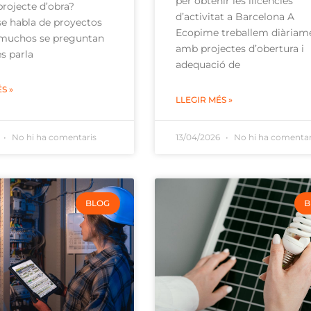
per obtenir les llicències
rojecte d’obra?
d’activitat a Barcelona A
e habla de proyectos
Ecopime treballem diàriam
 muchos se preguntan
amb projectes d’obertura i
s parla
adequació de
S »
LLEGIR MÉS »
6
No hi ha comentaris
13/04/2026
No hi ha comentar
BLOG
B