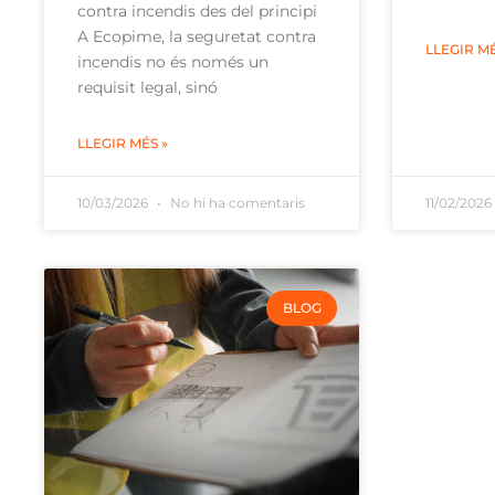
contra incendis des del principi
A Ecopime, la seguretat contra
LLEGIR MÉ
incendis no és només un
requisit legal, sinó
LLEGIR MÉS »
10/03/2026
No hi ha comentaris
11/02/202
BLOG