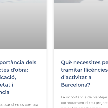
portància dels
Què necessites pe
ctes d’obra:
tramitar llicències
icació,
d’activitat a
etat i
Barcelona?
ncia
La importància de plantejar
correctament el teu project
passar si no es compta