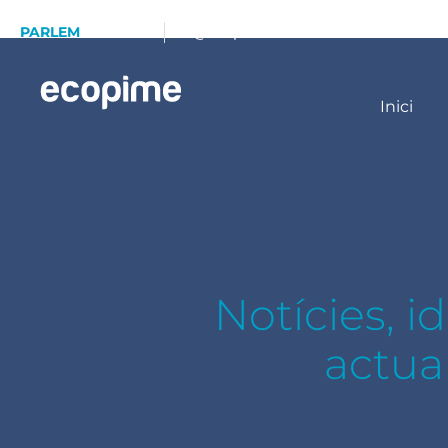
PARLEM
93 173 70 13
info@ecopime.com
Inici
Notícies, i
actua