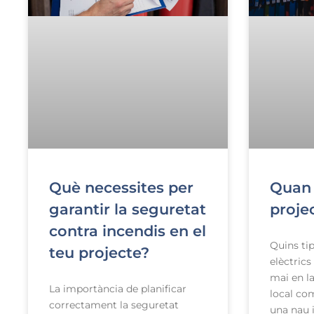
Què necessites per
Quan 
garantir la seguretat
projec
contra incendis en el
Quins ti
teu projecte?
elèctrics
mai en la
La importància de planificar
local co
correctament la seguretat
una nau 