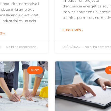
impulsar un projecte
l: requisits, normativa i
d’eficiència energètica sovi
 obtenir-la amb èxit
implica entrar en un laberin
na llicència d’activitat
tràmits, permisos, normati
 industrial és un dels
LLEGIR MÉS »
S »
26
No hi ha comentaris
08/06/2026
No hi ha comenta
BLOG
B