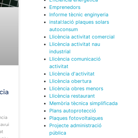
Emprenedors
Informe tècnic enginyeria
instal:lació plaques solars
autoconsum
Llicència activitat comercial
Llicència activitat nau
industrial
Llicència comunicació
activitat
Llicència d'activitat
Llicència obertura
Llicència obres menors
cia
Llicència restaurant
Memòria tècnica simplificada
Plans autoprotecció
ncia
Plaques fotovoltaiques
 avui
Projecte administració
at
pública