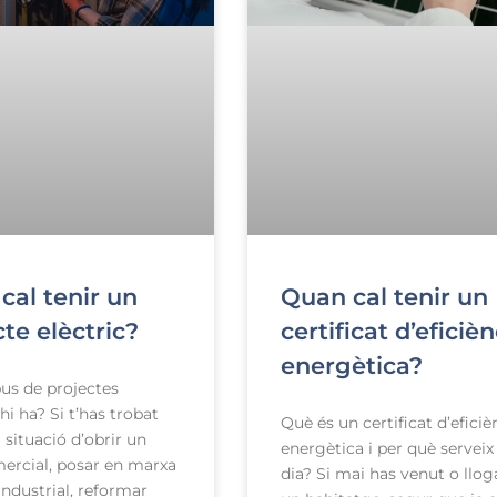
cal tenir un
Quan cal tenir un
te elèctric?
certificat d’eficièn
energètica?
pus de projectes
 hi ha? Si t’has trobat
Què és un certificat d’eficiè
 situació d’obrir un
energètica i per què serveix
mercial, posar en marxa
dia? Si mai has venut o llog
industrial, reformar