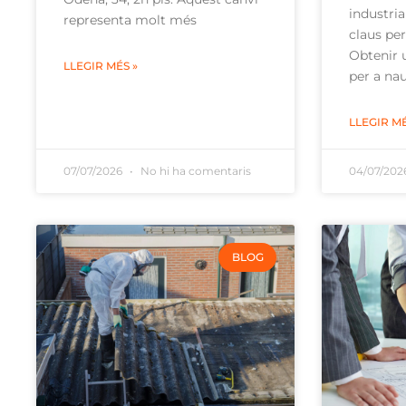
industria
representa molt més
claus per
Obtenir u
LLEGIR MÉS »
per a nau
LLEGIR MÉ
07/07/2026
No hi ha comentaris
04/07/20
BLOG