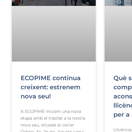
ECOPIME continua
Què s
creixent: estrenem
comp
nova seu!
acons
llicèn
A ECOPIME iniciem una nova
per a
etapa amb el trasllat a la nostra
nova seu, situada al carrer
Llicència
Òdena, 34, 2n pis. Aquest canvi