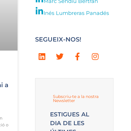
Marc Sendiu Bertran
Inés Lumbreras Panadés
SEGUEIX-NOS!
i a
Subscriu-te a la nostra
Newsletter
ESTIGUES AL
un
DIA DE LES
ció o