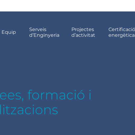
Serveis
Projectes
Certificaci
Equip
d’Enginyeria
d’activitat
energètica
dees, formació i
litzacions