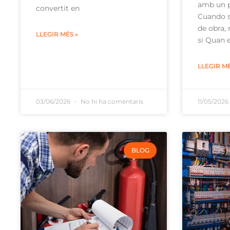
amb un p
convertit en
Cuando s
de obra,
LLEGIR MÉS »
si Quan e
LLEGIR MÉ
03/06/2026
No hi ha comentaris
11/05/202
BLOG