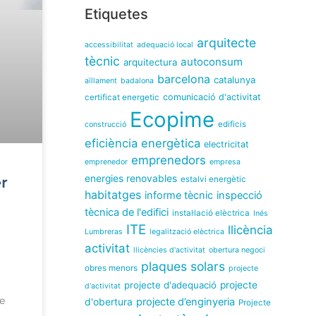
Etiquetes
arquitecte
accessibilitat
adequació local
tècnic
autoconsum
arquitectura
barcelona
catalunya
aïllament
badalona
comunicació d'activitat
certificat energetic
Ecopime
edificis
construcció
eficiència energètica
electricitat
emprenedors
emprenedor
empresa
energies renovables
r
estalvi energètic
habitatges
informe tècnic
inspecció
tècnica de l'edifici
instal·lació elèctrica
Inés
ITE
llicència
Lumbreras
legalització elèctrica
activitat
llicències d'activitat
obertura negoci
plaques solars
obres menors
projecte
projecte d'adequació
projecte
d'activitat
e
projecte d’enginyeria
d'obertura
Projecte