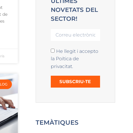
ÚLTIMES
nt
NOVETATS DEL
t de
SECTOR!
ves
He llegit i accepto
ris
la Poítica de
privacitat.
SUBSCRIU-TE
LOG
TEMÀTIQUES