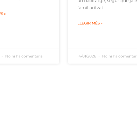
un habitatge, segur que ja e
familiaritzat
S »
LLEGIR MÉS »
6
No hi ha comentaris
14/01/2026
No hi ha comentar