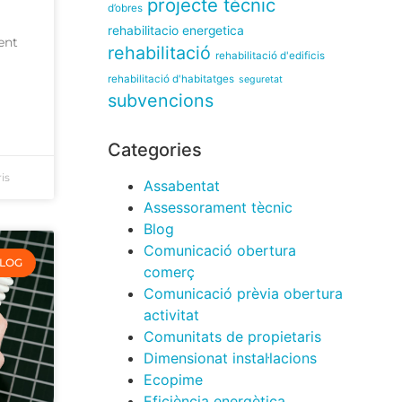
projecte tècnic
d’obres
rehabilitacio energetica
ent
rehabilitació
rehabilitació d'edificis
rehabilitació d'habitatges
seguretat
subvencions
Categories
is
Assabentat
Assessorament tècnic
Blog
Comunicació obertura
LOG
comerç
Comunicació prèvia obertura
activitat
Comunitats de propietaris
Dimensionat instal·lacions
Ecopime
Eficiència energètica