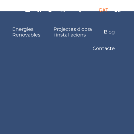
CAT
ESP
ó
Energies
Projectes d’obra
Blog
Renovables
i instal·lacions
Contacte