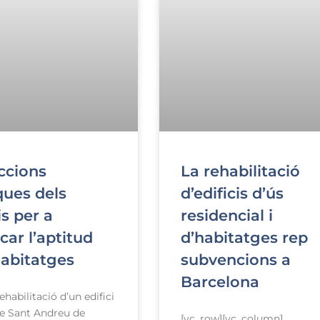
ccions
La rehabilitació
ques dels
d’edificis d’ús
is per a
residencial i
icar l’aptitud
d’habitatges rep
habitatges
subvencions a
Barcelona
rehabilitació d’un edifici
 de Sant Andreu de
[vc_row][vc_column]