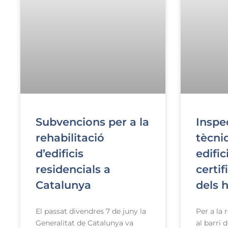
Inspe
Subvencions per a la
tècni
rehabilitació
edific
d’edificis
certif
residencials a
dels 
Catalunya
Per a la 
El passat divendres 7 de juny la
al barri
Generalitat de Catalunya va