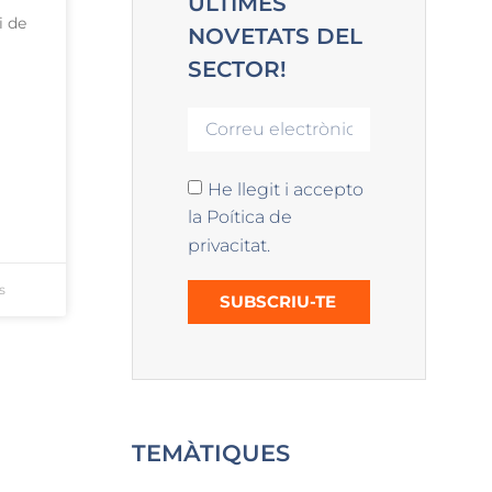
ÚLTIMES
i de
NOVETATS DEL
SECTOR!
He llegit i accepto
la Poítica de
privacitat.
s
SUBSCRIU-TE
TEMÀTIQUES