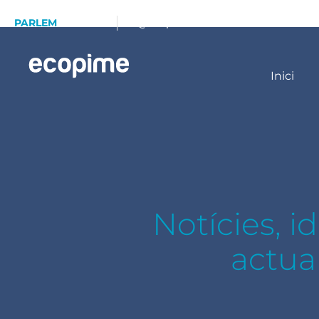
PARLEM
93 173 70 13
info@ecopime.com
Inici
Notícies, i
actua