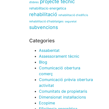
projecte tècnic
d’obres
rehabilitacio energetica
rehabilitació
rehabilitació d'edificis
rehabilitació d'habitatges
seguretat
subvencions
Categories
Assabentat
Assessorament tècnic
Blog
Comunicació obertura
comerç
Comunicació prèvia obertura
activitat
Comunitats de propietaris
Dimensionat instal·lacions
Ecopime
Eficiència energètica