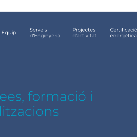
Serveis
Projectes
Certificaci
Equip
d’Enginyeria
d’activitat
energètica
dees, formació i
litzacions