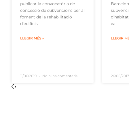
Barcelona
publicar la convocatòria de
subvenci
concessió de subvencions per al
d’habita
foment de la rehabilitació
va
d’edificis
LLEGIR MÉ
LLEGIR MÉS »
11/06/2019
No hi ha comentaris
26/05/201