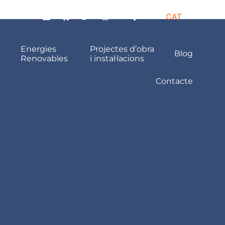
CAT
ó
Energies
Projectes d’obra
Blog
Renovables
i instal·lacions
Contacte