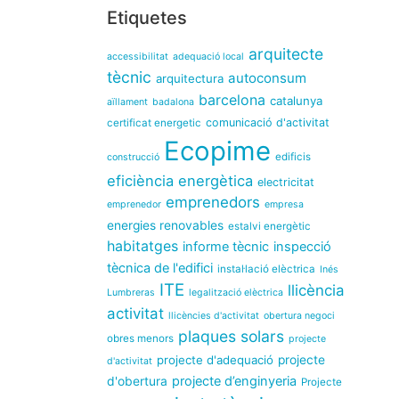
Etiquetes
arquitecte
accessibilitat
adequació local
tècnic
autoconsum
arquitectura
barcelona
catalunya
aïllament
badalona
comunicació d'activitat
certificat energetic
Ecopime
edificis
construcció
eficiència energètica
electricitat
emprenedors
emprenedor
empresa
energies renovables
estalvi energètic
habitatges
informe tècnic
inspecció
tècnica de l'edifici
instal·lació elèctrica
Inés
ITE
llicència
Lumbreras
legalització elèctrica
activitat
llicències d'activitat
obertura negoci
plaques solars
obres menors
projecte
projecte d'adequació
projecte
d'activitat
projecte d’enginyeria
d'obertura
Projecte