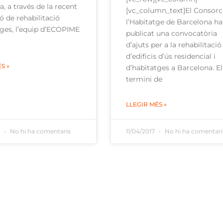
, a través de la recent
[vc_column_text]El Consorc
ó de rehabilitació
l’Habitatge de Barcelona ha
tges, l’equip d’ECOPIME
publicat una convocatòria
d’ajuts per a la rehabilitació
d’edificis d’ús residencial i
S »
d’habitatges a Barcelona. El
termini de
LLEGIR MÉS »
7
No hi ha comentaris
11/04/2017
No hi ha comentari