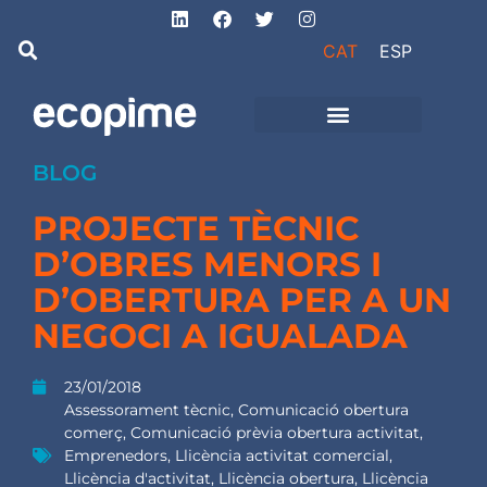
CAT
ESP
Projectes d’obra
i instal·lacions
BLOG
PROJECTE TÈCNIC
D’OBRES MENORS I
D’OBERTURA PER A UN
NEGOCI A IGUALADA
23/01/2018
Assessorament tècnic
,
Comunicació obertura
comerç
,
Comunicació prèvia obertura activitat
,
Emprenedors
,
Llicència activitat comercial
,
Llicència d'activitat
,
Llicència obertura
,
Llicència