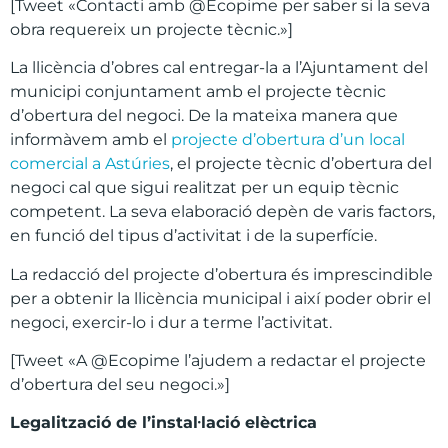
[Tweet «Contacti amb @Ecopime per saber si la seva
obra requereix un projecte tècnic.»]
La llicència d’obres cal entregar-la a l’Ajuntament del
municipi conjuntament amb el projecte tècnic
d’obertura del negoci. De la mateixa manera que
informàvem amb el
projecte d’obertura d’un local
comercial a Astúries
, el projecte tècnic d’obertura del
negoci cal que sigui realitzat per un equip tècnic
competent. La seva elaboració depèn de varis factors,
en funció del tipus d’activitat i de la superfície.
La redacció del projecte d’obertura és imprescindible
per a obtenir la llicència municipal i així poder obrir el
negoci, exercir-lo i dur a terme l’activitat.
[Tweet «A @Ecopime l’ajudem a redactar el projecte
d’obertura del seu negoci.»]
Legalitzaci
ó de l
’instal
·laci
ó el
èctrica