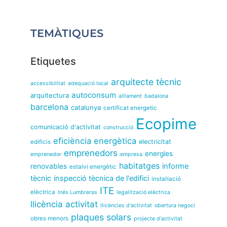
TEMÀTIQUES
Etiquetes
arquitecte tècnic
accessibilitat
adequació local
autoconsum
arquitectura
aïllament
badalona
barcelona
catalunya
certificat energetic
Ecopime
comunicació d'activitat
construcció
eficiència energètica
electricitat
edificis
emprenedors
energies
emprenedor
empresa
habitatges
informe
renovables
estalvi energètic
tècnic
inspecció tècnica de l'edifici
instal·lació
ITE
elèctrica
Inés Lumbreras
legalització elèctrica
llicència activitat
llicències d'activitat
obertura negoci
plaques solars
obres menors
projecte d'activitat