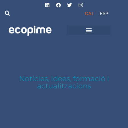
CAT
ESP
Projectes d’obra
i instal·lacions
Notícies, idees, formació i
actualitzacions