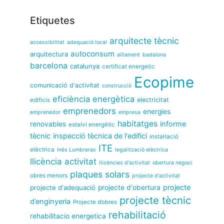
Etiquetes
arquitecte tècnic
accessibilitat
adequació local
autoconsum
arquitectura
aïllament
badalona
barcelona
catalunya
certificat energetic
Ecopime
comunicació d'activitat
construcció
eficiència energètica
electricitat
edificis
emprenedors
energies
emprenedor
empresa
habitatges
informe
renovables
estalvi energètic
tècnic
inspecció tècnica de l'edifici
instal·lació
ITE
elèctrica
Inés Lumbreras
legalització elèctrica
llicència activitat
llicències d'activitat
obertura negoci
plaques solars
obres menors
projecte d'activitat
projecte
projecte d'adequació
projecte d'obertura
projecte tècnic
d’enginyeria
Projecte d’obres
rehabilitació
rehabilitacio energetica