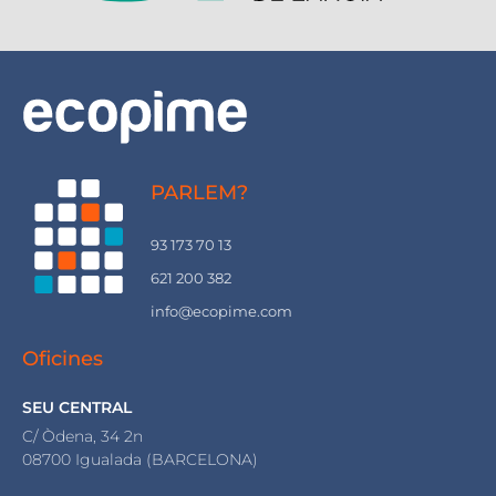
PARLEM?
93 173 70 13
621 200 382
info@ecopime.com
Oficines
SEU CENTRAL
C/ Òdena, 34 2n
08700 Igualada (BARCELONA)