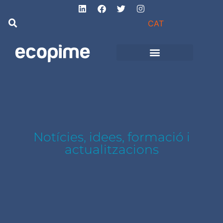
CAT
Projectes d’obra
i instal·lacions
Notícies, idees, formació i
actualitzacions