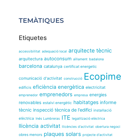
TEMÀTIQUES
Etiquetes
arquitecte tècnic
accessibilitat
adequació local
autoconsum
arquitectura
aïllament
badalona
barcelona
catalunya
certificat energetic
Ecopime
comunicació d'activitat
construcció
eficiència energètica
electricitat
edificis
emprenedors
energies
emprenedor
empresa
habitatges
informe
renovables
estalvi energètic
tècnic
inspecció tècnica de l'edifici
instal·lació
ITE
elèctrica
Inés Lumbreras
legalització elèctrica
llicència activitat
llicències d'activitat
obertura negoci
plaques solars
obres menors
projecte d'activitat