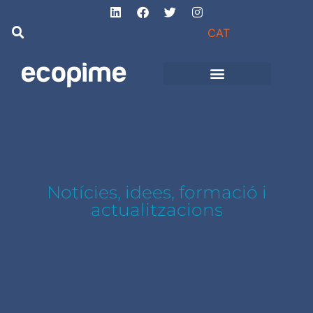
CAT
Projectes d’obra
i instal·lacions
Notícies, idees, formació i
actualitzacions