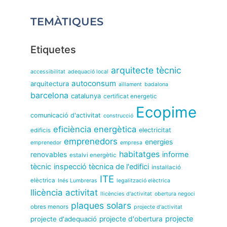
TEMÀTIQUES
Etiquetes
arquitecte tècnic
accessibilitat
adequació local
autoconsum
arquitectura
aïllament
badalona
barcelona
catalunya
certificat energetic
Ecopime
comunicació d'activitat
construcció
eficiència energètica
electricitat
edificis
emprenedors
energies
emprenedor
empresa
habitatges
informe
renovables
estalvi energètic
tècnic
inspecció tècnica de l'edifici
instal·lació
ITE
elèctrica
Inés Lumbreras
legalització elèctrica
llicència activitat
llicències d'activitat
obertura negoci
plaques solars
obres menors
projecte d'activitat
projecte
projecte d'adequació
projecte d'obertura