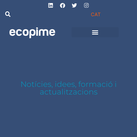
CAT
Projectes d’obra
i instal·lacions
Notícies, idees, formació i
actualitzacions