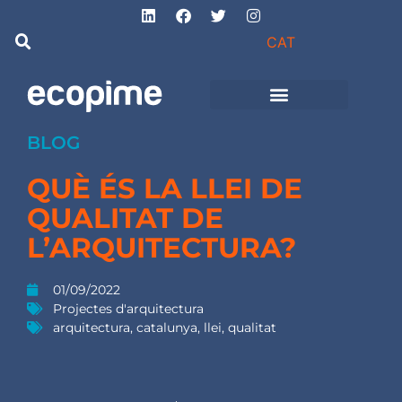
CAT
Projectes d’obra
i instal·lacions
BLOG
QUÈ ÉS LA LLEI DE
QUALITAT DE
L’ARQUITECTURA?
01/09/2022
Projectes d'arquitectura
arquitectura
,
catalunya
,
llei
,
qualitat