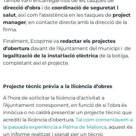
També vam encarregar-nos de les tasques de
direcci
ó d
’obra
i de
coordinaci
ó de seguretat i
salut
, així com l’assistència en les tasques de
project
manager
, en contacte directe amb la direcció de la
firma.
Finalment, Ecopime va
redactar els projectes
d
’obertura
davant de l’Ajuntament del municipi i de
legalitzaci
ó de la instal
·laci
ó el
èctrica
de la botiga,
completant així el projecte.
Projecte t
è
cnic pr
è
via a la llic
è
ncia d
’
obres
A l’hora de sol·licitar la llicència d’activitat a
l’Ajuntament corresponent, en funció de si l’obra és
innòcua o no caldrà presentar un projecte tècnic que
acrediti la llicència d’obertura.
Tal com comentàvem a
la passada experiència a Palma de Mallorca
, aquest és
un informe realitzat i signat per un tècnic