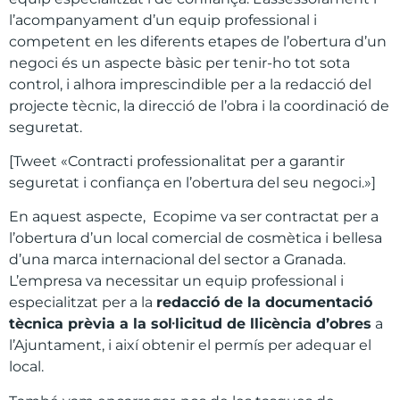
l’acompanyament d’un equip professional i
competent en les diferents etapes de l’obertura d’un
negoci és un aspecte bàsic per tenir-ho tot sota
control, i alhora imprescindible per a la redacció del
projecte tècnic, la direcció de l’obra i la coordinació de
seguretat.
[Tweet «Contracti professionalitat per a garantir
seguretat i confiança en l’obertura del seu negoci.»]
En aquest aspecte, Ecopime va ser contractat per a
l’obertura d’un local comercial de cosmètica i bellesa
d’una marca internacional del sector a Granada.
L’empresa va necessitar un equip professional i
especialitzat per a la
redacci
ó de la documentaci
ó
t
ècnica pr
èvia a la sol
·licitud de llic
ència d
’obres
a
l’Ajuntament, i així obtenir el permís per adequar el
local.