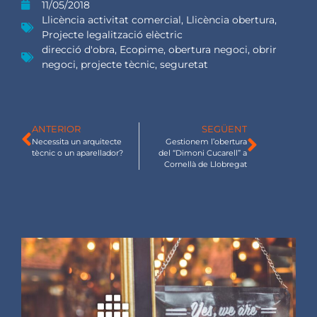
11/05/2018
Llicència activitat comercial
,
Llicència obertura
,
Projecte legalització elèctric
direcció d'obra
,
Ecopime
,
obertura negoci
,
obrir
negoci
,
projecte tècnic
,
seguretat
ANTERIOR
SEGÜENT
Necessita un arquitecte
Gestionem l’obertura
tècnic o un aparellador?
del “Dimoni Cucarell” a
Cornellà de Llobregat