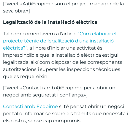
[Tweet «A @Ecopime som el project manager de la
seva obra.»]
Legalitzaci
ó
de la instal
·
laci
ó
el
è
ctrica
Tal com comentàvem a l’article
“Com elaborar el
projecte tècnic de legalització d’una instal·lació
elèctrica?”
, a l’hora d’iniciar una activitat és
imprescindible que la instal·lació elèctrica estigui
legalitzada, així com disposar de les corresponents
autoritzacions i superar les inspeccions tècniques
que es requereixin.
[Tweet «Contacti amb @Ecopime per a obrir un
negoci amb seguretat i confiança.»]
Contacti amb Ecopime
si té pensat obrir un negoci
per tal d’informar-se sobre els tràmits que necessita i
els costos, sense cap compromís.