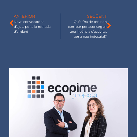
ANTERIOR
SEGÜENT
Nova convocatòria
Què s’ha de tenir en
d’ajuts per a la retirada
compte per aconseguir
d’amiant
una llicència d’activitat
per a nau industrial?