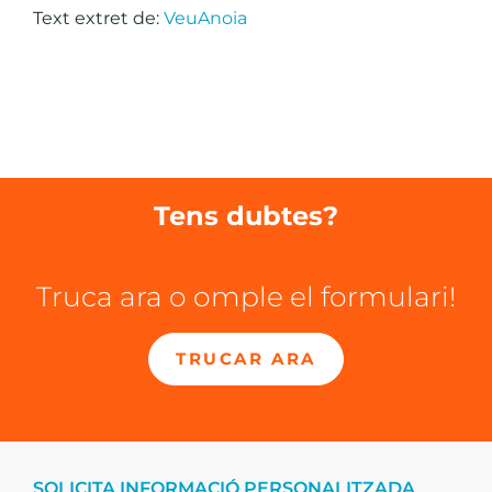
Text extret de:
VeuAnoia
Tens dubtes?
Truca ara o omple el formulari!
TRUCAR ARA
SOLICITA INFORMACIÓ PERSONALITZADA