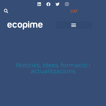
CAT
Projectes d’obra
i instal·lacions
Notícies, idees, formació i
actualitzacions