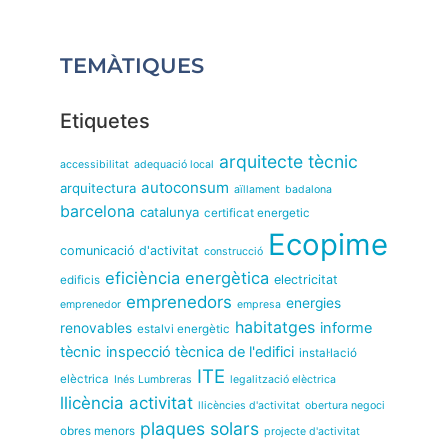
TEMÀTIQUES
Etiquetes
arquitecte tècnic
accessibilitat
adequació local
autoconsum
arquitectura
aïllament
badalona
barcelona
catalunya
certificat energetic
Ecopime
comunicació d'activitat
construcció
eficiència energètica
electricitat
edificis
emprenedors
energies
emprenedor
empresa
habitatges
informe
renovables
estalvi energètic
tècnic
inspecció tècnica de l'edifici
instal·lació
ITE
elèctrica
Inés Lumbreras
legalització elèctrica
llicència activitat
llicències d'activitat
obertura negoci
plaques solars
obres menors
projecte d'activitat