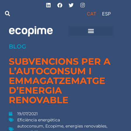
CAT
ESP
Projectes d’obra
i instal·lacions
BLOG
SUBVENCIONS PER A
L’AUTOCONSUM I
EMMAGATZEMATGE
D’ENERGIA
RENOVABLE
19/07/2021
Eficiència energètica
autoconsum
,
Ecopime
,
energies renovables
,