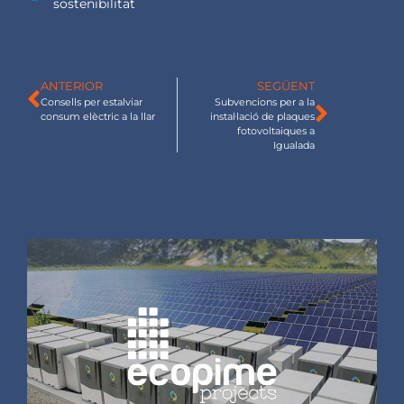
sostenibilitat
ANTERIOR
SEGÜENT
Consells per estalviar
Subvencions per a la
consum elèctric a la llar
instal·lació de plaques
fotovoltaiques a
Igualada