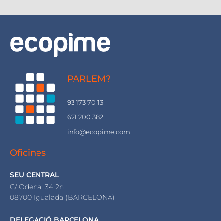
PARLEM?
93 173 70 13
621 200 382
info@ecopime.com
Oficines
SEU CENTRAL
C/ Òdena, 34 2n
08700 Igualada (BARCELONA)
DELEGACIÓ BARCELONA