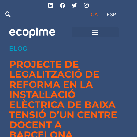
CAT
ESP
Projectes d’obra
i instal·lacions
BLOG
PROJECTE DE
LEGALITZACIÓ DE
REFORMA EN LA
INSTAL·LACIÓ
ELÈCTRICA DE BAIXA
TENSIÓ D’UN CENTRE
DOCENT A
BARCELONA