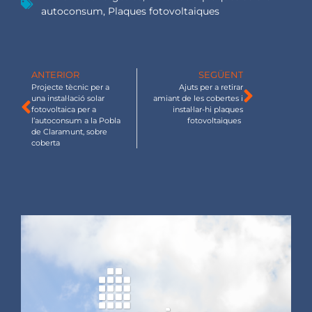
autoconsum
,
Plaques fotovoltaiques
ANTERIOR
SEGÜENT
Projecte tècnic per a
Ajuts per a retirar
una instal·lació solar
amiant de les cobertes i
fotovoltaica per a
instal·lar-hi plaques
l’autoconsum a la Pobla
fotovoltaiques
de Claramunt, sobre
coberta