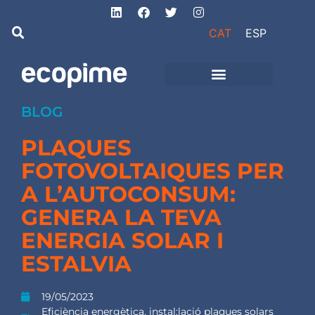
CAT
ESP
Projectes d’obra
i instal·lacions
BLOG
PLAQUES
FOTOVOLTAIQUES PER
A L’AUTOCONSUM:
GENERA LA TEVA
ENERGIA SOLAR I
ESTALVIA
19/05/2023
Eficiència energètica
,
instal:lació plaques solars