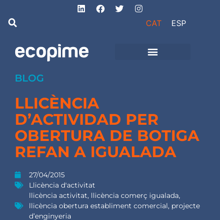
CAT
ESP
Projectes d’obra
i instal·lacions
BLOG
LLICÈNCIA
D’ACTIVIDAD PER
OBERTURA DE BOTIGA
REFAN A IGUALADA
27/04/2015
Llicència d'activitat
llicència activitat
,
llicència comerç igualada
,
llicència obertura establiment comercial
,
projecte
d’enginyeria