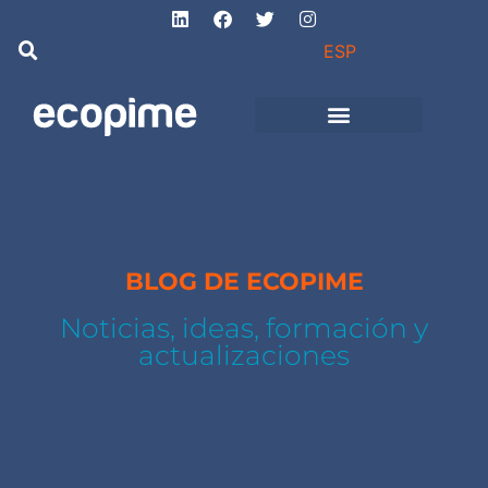
ESP
de Ingeniería
Proyectos de obra
e instalaciones
BLOG DE ECOPIME
Noticias, ideas, formación y
actualizaciones