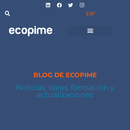
ESP
de Ingeniería
Proyectos de obra
e instalaciones
BLOG DE ECOPIME
Noticias, ideas, formación y
actualizaciones