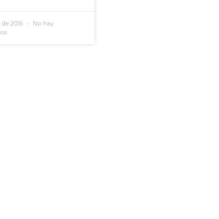
o de 2015
No hay
ios