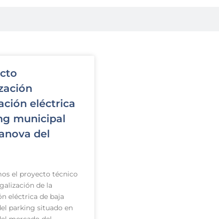
cto
ización
ación eléctrica
ng municipal
lanova del
os el proyecto técnico
egalización de la
ón eléctrica de baja
del parking situado en
 del mercado del