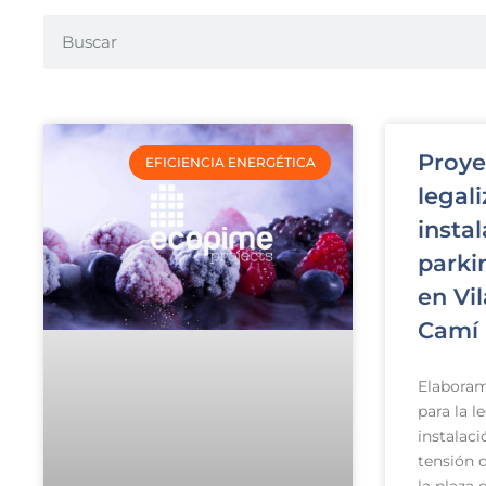
Proye
EFICIENCIA ENERGÉTICA
legal
instal
parki
en Vi
Camí
Elaboram
para la l
instalaci
tensión 
la plaza