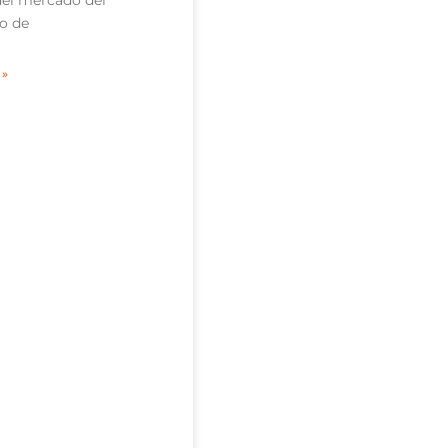
o de
 »