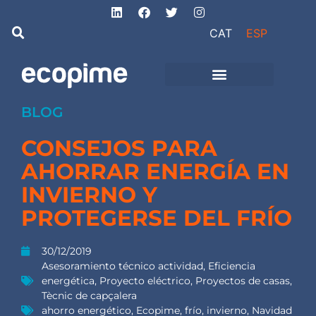
CAT
ESP
de Ingeniería
Proyectos de obra
e instalaciones
BLOG
CONSEJOS PARA
AHORRAR ENERGÍA EN
INVIERNO Y
PROTEGERSE DEL FRÍO
30/12/2019
Asesoramiento técnico actividad
,
Eficiencia
energética
,
Proyecto eléctrico
,
Proyectos de casas
,
Tècnic de capçalera
ahorro energético
,
Ecopime
,
frío
,
invierno
,
Navidad