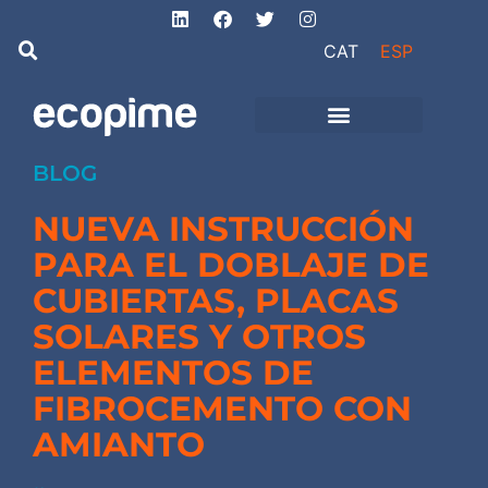
CAT
ESP
de Ingeniería
Proyectos de obra
e instalaciones
BLOG
NUEVA INSTRUCCIÓN
PARA EL DOBLAJE DE
CUBIERTAS, PLACAS
SOLARES Y OTROS
ELEMENTOS DE
FIBROCEMENTO CON
AMIANTO