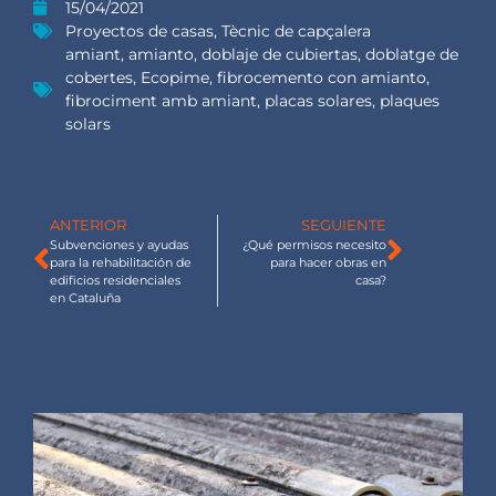
15/04/2021
Proyectos de casas
,
Tècnic de capçalera
amiant
,
amianto
,
doblaje de cubiertas
,
doblatge de
cobertes
,
Ecopime
,
fibrocemento con amianto
,
fibrociment amb amiant
,
placas solares
,
plaques
solars
ANTERIOR
SEGUIENTE
Subvenciones y ayudas
¿Qué permisos necesito
para la rehabilitación de
para hacer obras en
edificios residenciales
casa?
en Cataluña