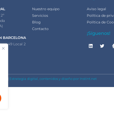
RAL
Nuestro equipo
Aviso legal
 2º
Servicios
Política de pri
ada
Blog
Política de Coo
A)
Contacto
¡Síguenos!
N BARCELONA
nca, 49 Local 2
lona
A)
S.L. |
Estrategia digital, contenidos y diseño por Instint.net