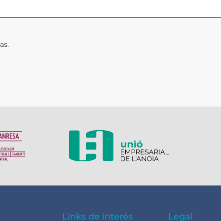
as.
Links de interés
Legal