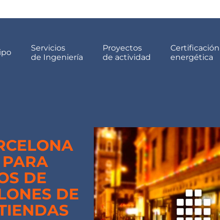
Servicios
Proyectos
Certificación
ipo
de Ingeniería
de actividad
energética
ARCELONA
 PARA
OS DE
ALONES DE
 TIENDAS