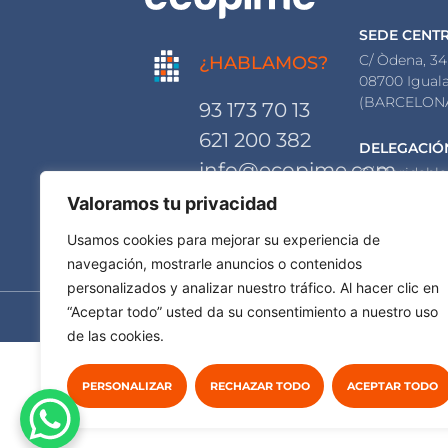
SEDE CENT
C/ Òdena, 34
¿HABLAMOS?
08700 Igual
(BARCELON
93 173 70 13
621 200 382
DELEGACIÓ
info@ecopime.com
C/ Floridabla
08015 Barce
Valoramos tu privacidad
(BARCELON
Usamos cookies para mejorar su experiencia de
navegación, mostrarle anuncios o contenidos
personalizados y analizar nuestro tráfico. Al hacer clic en
© Ecopime Projects 
“Aceptar todo” usted da su consentimiento a nuestro uso
de las cookies.
PERSONALIZAR
RECHAZAR TODO
ACEPTAR TODO