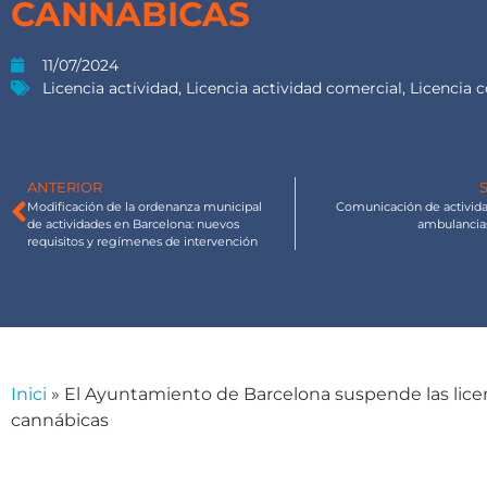
CANNÁBICAS
11/07/2024
Licencia actividad
,
Licencia actividad comercial
,
Licencia 
ANTERIOR
Modificación de la ordenanza municipal
Comunicación de activid
de actividades en Barcelona: nuevos
ambulancia
requisitos y regímenes de intervención
Inici
»
El Ayuntamiento de Barcelona suspende las licen
cannábicas