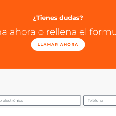
¿Tienes dudas?
a ahora o rellena el formu
LLAMAR AHORA