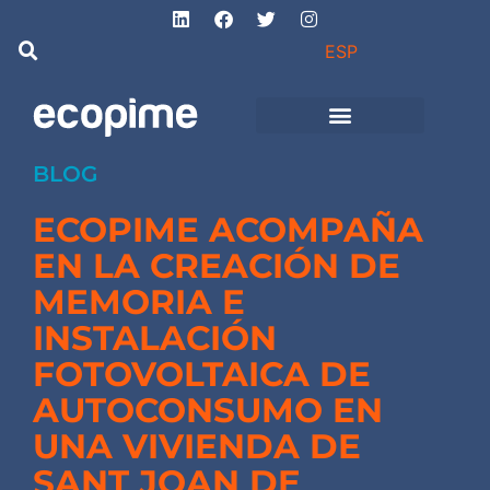
ESP
de Ingeniería
Proyectos de obra
e instalaciones
BLOG
ECOPIME ACOMPAÑA
EN LA CREACIÓN DE
MEMORIA E
INSTALACIÓN
FOTOVOLTAICA DE
AUTOCONSUMO EN
UNA VIVIENDA DE
SANT JOAN DE