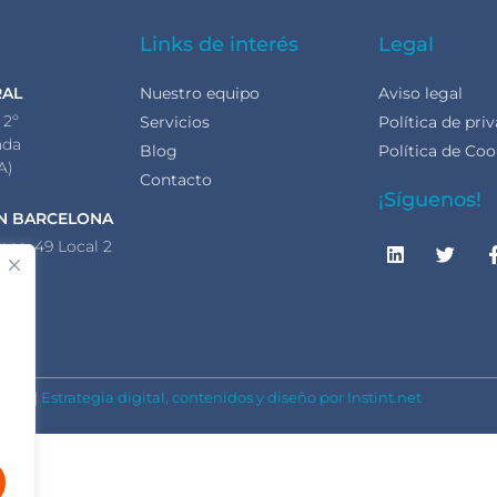
Links de interés
Legal
RAL
Nuestro equipo
Aviso legal
 2º
Servicios
Política de pri
ada
Blog
Política de Coo
A)
Contacto
¡Síguenos!
N BARCELONA
nca, 49 Local 2
lona
A)
S.L. |
Estrategia digital, contenidos y diseño por Instint.net