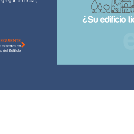
egregación finca)
,
SEGUIENTE
 expertos en
s del Edificio