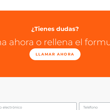
¿Tienes dudas?
a ahora o rellena el formu
LLAMAR AHORA