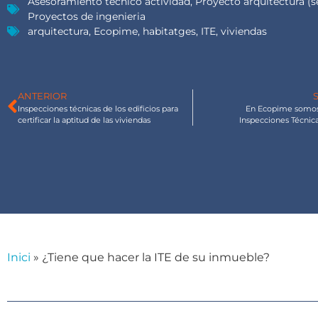
Asesoramiento técnico actividad
,
Proyecto arquitectura (s
Proyectos de ingenieria
arquitectura
,
Ecopime
,
habitatges
,
ITE
,
viviendas
ANTERIOR
Inspecciones técnicas de los edificios para
En Ecopime somos
certificar la aptitud de las viviendas
Inspecciones Técnica
Inici
»
¿Tiene que hacer la ITE de su inmueble?