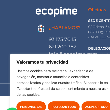
Oficinas
SEDE CENT
C/ Òdena, 34
¿HABLAMOS?
08700 Igual
(BARCELON
93 173 70 13
621 200 382
DELEGACIÓ
info@ecopime.com
C/ Floridabla
08015 Barce
Valoramos tu privacidad
(BARCELON
Usamos cookies para mejorar su experiencia de
navegación, mostrarle anuncios o contenidos
personalizados y analizar nuestro tráfico. Al hacer clic en
© Ecopime Projects 
“Aceptar todo” usted da su consentimiento a nuestro uso
de las cookies.
PERSONALIZAR
RECHAZAR TODO
ACEPTAR TODO