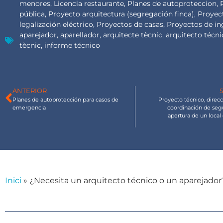
menores
,
Licencia restaurante
,
Planes de autoproteccion
,
pública
,
Proyecto arquitectura (segregación finca)
,
Proyect
legalización eléctrico
,
Proyectos de casas
,
Proyectos de in
aparejador
,
aparellador
,
arquitecte tècnic
,
arquitecto técni
tècnic
,
informe técnico
ANTERIOR
Planes de autoprotección para casos de
Proyecto técnico, direc
emergencia
coordinación de segu
apertura de un local
Inici
»
¿Necesita un arquitecto técnico o un aparejador