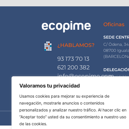
Oficinas
SEDE CENT
C/ Òdena, 34
¿HABLAMOS?
08700 Igual
(BARCELON
93 173 70 13
621 200 382
DELEGACIÓ
info@ecopime.com
C/ Floridabla
08015 Barce
Valoramos tu privacidad
(BARCELON
Usamos cookies para mejorar su experiencia de
navegación, mostrarle anuncios o contenidos
personalizados y analizar nuestro tráfico. Al hacer clic en
© Ecopime Projects 
“Aceptar todo” usted da su consentimiento a nuestro uso
de las cookies.