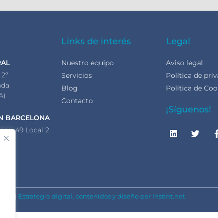
Links de interés
Legal
RAL
Nuestro equipo
Aviso legal
 2º
Servicios
Política de pri
ada
Blog
Política de Coo
A)
Contacto
¡Síguenos!
N BARCELONA
nca, 49 Local 2
lona
A)
S.L. |
Estrategia digital, contenidos y diseño por Instint.net