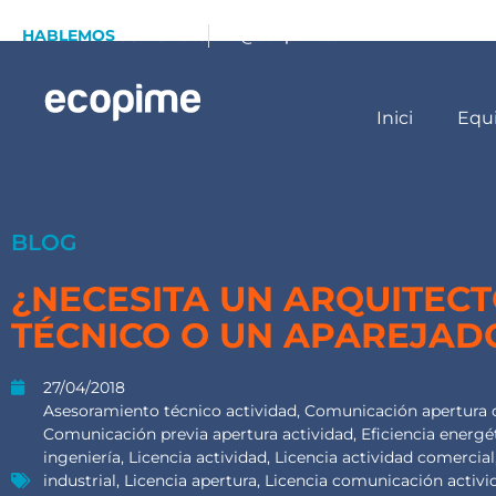
HABLEMOS
93 173 70 13
info@ecopime.com
Inici
Equ
BLOG
¿NECESITA UN ARQUITEC
TÉCNICO O UN APAREJAD
27/04/2018
Asesoramiento técnico actividad
,
Comunicación apertura
Comunicación previa apertura actividad
,
Eficiencia energé
ingeniería
,
Licencia actividad
,
Licencia actividad comercial
industrial
,
Licencia apertura
,
Licencia comunicación activi