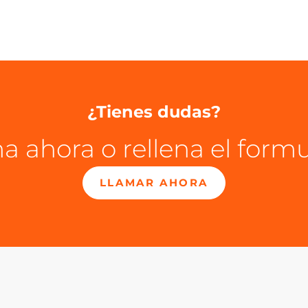
¿Tienes dudas?
a ahora o rellena el formu
LLAMAR AHORA