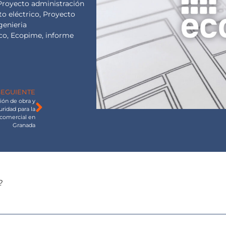
Proyecto administración
o eléctrico
,
Proyecto
genieria
co
,
Ecopime
,
informe
SEGUIENTE
ción de obra y
ridad para la
 comercial en
Granada
?