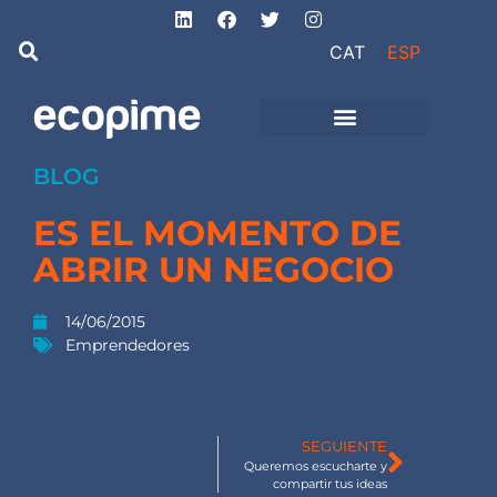
CAT
ESP
de Ingeniería
Proyectos de obra
e instalaciones
BLOG
ES EL MOMENTO DE
ABRIR UN NEGOCIO
14/06/2015
Emprendedores
SEGUIENTE
Queremos escucharte y
compartir tus ideas