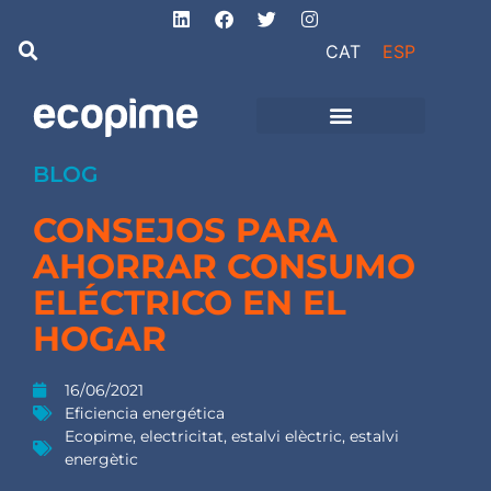
CAT
ESP
de Ingeniería
Proyectos de obra
e instalaciones
BLOG
CONSEJOS PARA
AHORRAR CONSUMO
ELÉCTRICO EN EL
HOGAR
16/06/2021
Eficiencia energética
Ecopime
,
electricitat
,
estalvi elèctric
,
estalvi
energètic