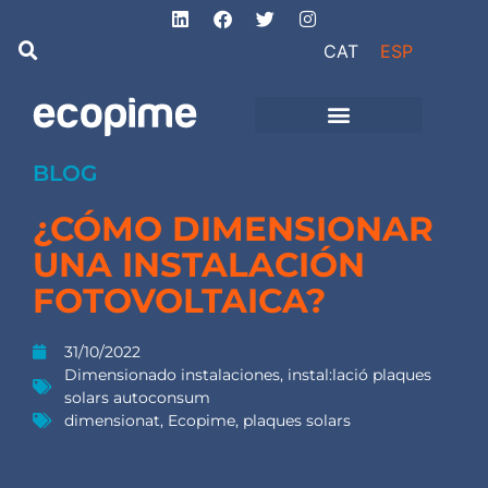
CAT
ESP
de Ingeniería
Proyectos de obra
e instalaciones
BLOG
¿CÓMO DIMENSIONAR
UNA INSTALACIÓN
FOTOVOLTAICA?
31/10/2022
Dimensionado instalaciones
,
instal:lació plaques
solars autoconsum
dimensionat
,
Ecopime
,
plaques solars