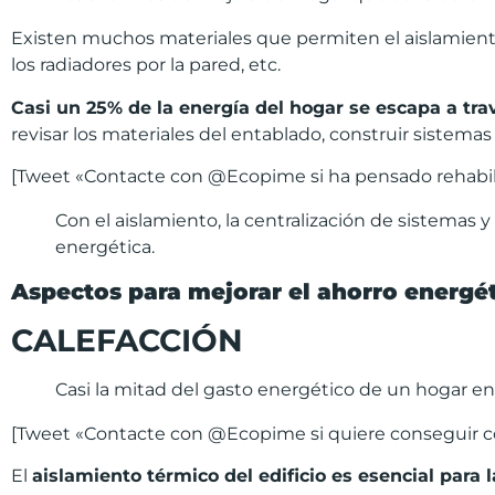
Existen muchos materiales que permiten el aislamiento
los radiadores por la pared, etc.
Casi un 25% de la energ
í
a del hogar se escapa a tra
revisar los materiales del entablado, construir sistemas 
[Tweet «Contacte con @Ecopime si ha pensado rehabilita
Con el aislamiento, la centralización de sistem
energética.
Aspectos para mejorar el ahorro energ
é
CALEFACCI
Ó
N
Casi la mitad del gasto energético de un hogar en 
[Tweet «Contacte con @Ecopime si quiere conseguir con
El
aislamiento t
é
rmico del edificio es esencial para 