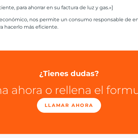
nte, para ahorrar en su factura de luz y gas.»]
o económico, nos permite un consumo responsable de en
a hacerlo más eficiente.
¿Tienes dudas?
a ahora o rellena el formu
LLAMAR AHORA