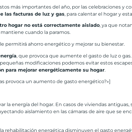
tos más importantes del año, por las celebraciones y comi
 las facturas de luz y gas
, para calentar el hogar y es
tro hogar no est
á
correctamente aislado
, ya que nota
 se mantiene cuando la paramos.
ón le permitirá ahorro energético y mejorar su bienestar.
energ
í
a
, que provoca que aumente el gasto de luz o gas. 
on pequeñas modificaciones podemos evitar estos escap
ó
n para mejorar energ
é
ticamente su hogar
.
ndas provoca un aumento de gasto energético?»]
rvar la energía del hogar. En casos de viviendas antiguas,
yectando aislamiento en las cámaras de aire que se enc
a rehabilitación energética disminuyen el gasto energét