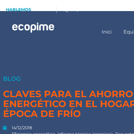
HABLEMOS
93 173 70 13
info@ecopime.com
Inici
Equ
BLOG
CLAVES PARA EL AHORRO
ENERGÉTICO EN EL HOGA
ÉPOCA DE FRÍO
14/12/2018
Eficiencia energética
,
Informe técnico ingeniería
,
Proyecto