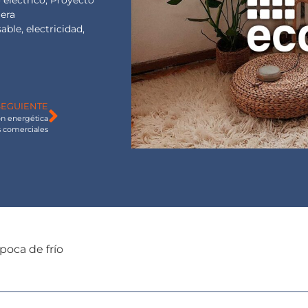
lera
able
,
electricidad
,
SEGUIENTE
ón energética
s comerciales
poca de frío