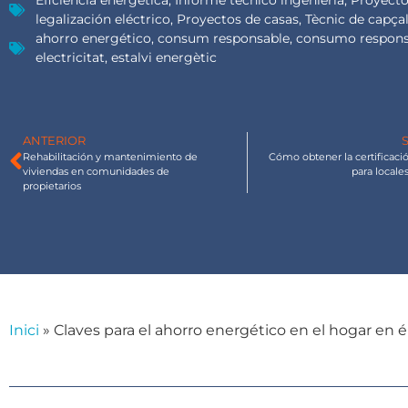
legalización eléctrico
,
Proyectos de casas
,
Tècnic de capça
ahorro energético
,
consum responsable
,
consumo respons
electricitat
,
estalvi energètic
ANTERIOR
Rehabilitación y mantenimiento de
Cómo obtener la certificaci
viviendas en comunidades de
para locale
propietarios
Inici
»
Claves para el ahorro energético en el hogar en é