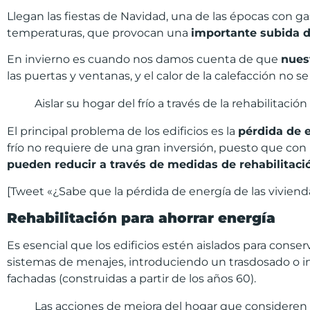
Llegan las fiestas de Navidad, una de las épocas con gas
temperaturas, que provocan una
importante subida de
En invierno es cuando nos damos cuenta de que
nues
las puertas y ventanas, y el calor de la calefacción no
Aislar su hogar del frío a través de la rehabilitaci
El principal problema de los edificios es la
p
é
rdida de 
frío no requiere de una gran inversión, puesto que c
pueden reducir a trav
é
s de medidas de rehabilitaci
[Tweet «¿Sabe que la pérdida de energía de las vivie
Rehabilitaci
ó
n para ahorrar energ
í
a
Es esencial que los edificios estén aislados para conse
sistemas de menajes, introduciendo un trasdosado o in
fachadas (construidas a partir de los años 60).
Las acciones de mejora del hogar que consideren l