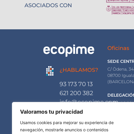
ASOCIADOS CON
Oficinas
SEDE CENT
C/ Òdena, 34
¿HABLAMOS?
08700 Igual
(BARCELON
93 173 70 13
621 200 382
DELEGACIÓ
info@ecopime.com
C/ Floridabla
08015 Barce
Valoramos tu privacidad
(BARCELON
Usamos cookies para mejorar su experiencia de
navegación, mostrarle anuncios o contenidos