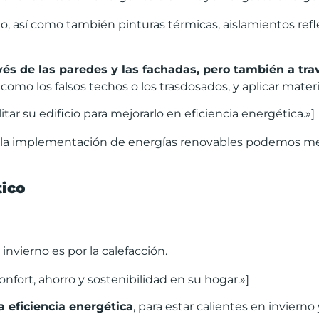
, así como también pinturas térmicas, aislamientos refle
v
é
s de las paredes y las fachadas, pero tambi
é
n a tra
como los falsos techos o los trasdosados, y aplicar materi
r su edificio para mejorarlo en eficiencia energética.»]
as y la implementación de energías renovables podemos 
tico
invierno es por la calefacción.
fort, ahorro y sostenibilidad en su hogar.»]
la eficiencia energ
é
tica
, para estar calientes en inviern