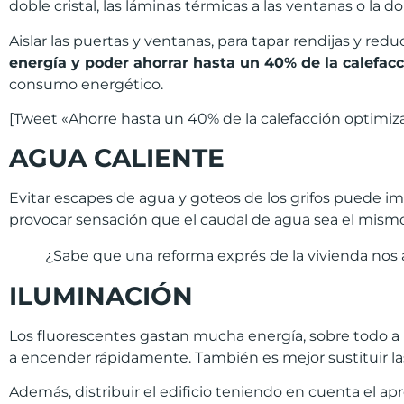
doble cristal, las láminas térmicas a las ventanas o la d
Aislar las puertas y ventanas, para tapar rendijas y redu
energ
í
a y poder ahorrar hasta un 40% de la calefacc
consumo energético.
[Tweet «Ahorre hasta un 40% de la calefacción optimiza
AGUA CALIENTE
Evitar escapes de agua y goteos de los grifos puede impl
provocar sensación que el caudal de agua sea el mismo, 
¿Sabe que una reforma exprés de la vivienda nos a
ILUMINACI
Ó
N
Los fluorescentes gastan mucha energía, sobre todo a
a encender rápidamente. También es mejor sustituir l
Además, distribuir el edificio teniendo en cuenta el ap