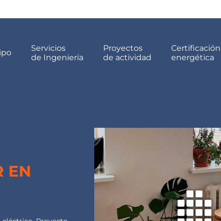
Servicios
Proyectos
Certificación
ipo
de Ingeniería
de actividad
energética
R EN
 eléctrico
,
Proyecto