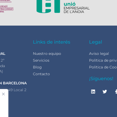
Links de interés
Legal
RAL
Nuestro equipo
Aviso legal
 2º
Servicios
Política de pri
ada
Blog
Política de Coo
A)
Contacto
¡Síguenos!
N BARCELONA
nca, 49 Local 2
lona
A)