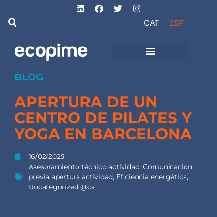
CAT
ESP
de Ingeniería
Proyectos de obra
e instalaciones
BLOG
APERTURA DE UN
CENTRO DE PILATES Y
YOGA EN BARCELONA
16/02/2025
Asesoramiento técnico actividad
,
Comunicación
previa apertura actividad
,
Eficiencia energética
,
Uncategorized @ca