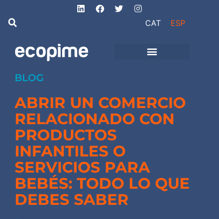
CAT
ESP
de Ingeniería
Proyectos de obra
e instalaciones
BLOG
ABRIR UN COMERCIO
RELACIONADO CON
PRODUCTOS
INFANTILES O
SERVICIOS PARA
BEBÉS: TODO LO QUE
DEBES SABER