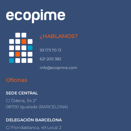
¿HABLAMOS?
93 173 70 13
621 200 382
info@ecopime.com
Oficinas
SEDE CENTRAL
C/ Òdena, 34 2º
08700 Igualada (BARCELONA)
DELEGACIÓN BARCELONA
C/ Floridablanca, 49 Local 2